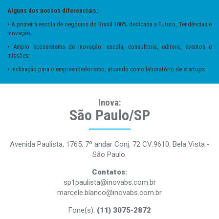
Alguns dos nossos diferenciais:
• A primeira escola de negócios do Brasil 100% dedicada a Futuro, Tendências e
Inovação;
• Amplo ecossistema de inovação: escola, consultoria, editora, eventos e
missões;
• Inclinação para o empreendedorismo, atuando como laboratório de startups.
Inova:
São Paulo/SP
Avenida Paulista, 1765, 7º andar Conj. 72 CV:9610. Bela Vista -
São Paulo.
Contatos:
sp1paulista@inovabs.com.br
marcele.blanco@inovabs.com.br
Fone(s):
(11) 3075-2872