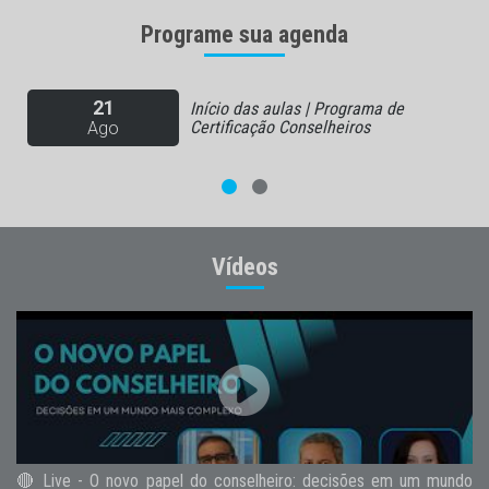
Programe sua agenda
02
e
Início das aulas | Master em
Coolhunting e Pesquisa de
Set
Tendências
Vídeos
🔴 Live - O novo papel do conselheiro: decisões em um mundo